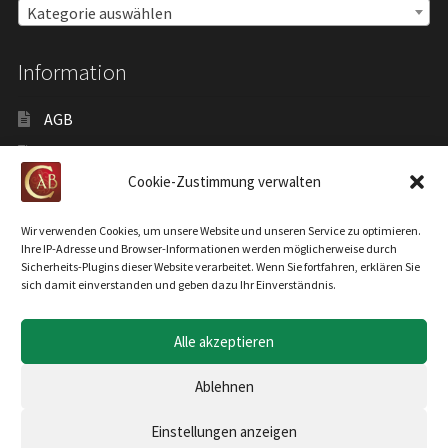
Kategorie auswählen
Information
AGB
Versand
Cookie-Zustimmung verwalten
Zahlungsarten
Widerrufsrecht
Wir verwenden Cookies, um unsere Website und unseren Service zu optimieren.
Ihre IP-Adresse und Browser-Informationen werden möglicherweise durch
Widerruf erklären
Sicherheits-Plugins dieser Website verarbeitet. Wenn Sie fortfahren, erklären Sie
sich damit einverstanden und geben dazu Ihr Einverständnis.
Datenschutzerklärung
Impressum
Alle akzeptieren
Cookie-Richtlinie (EU)
Ablehnen
Einstellungen anzeigen
0