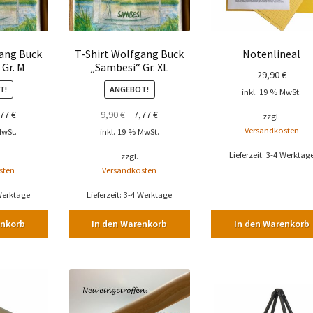
gang Buck
T-Shirt Wolfgang Buck
Notenlineal
Gr. M
„Sambesi“ Gr. XL
29,90
€
T!
ANGEBOT!
inkl. 19 % MwSt.
prünglicher
Aktueller
Ursprünglicher
Aktueller
,77
€
9,90
€
7,77
€
zzgl.
is
Preis
Preis
Preis
Versandkosten
MwSt.
inkl. 19 % MwSt.
:
ist:
war:
ist:
Lieferzeit:
3-4 Werktag
zzgl.
0 €
7,77 €.
9,90 €
7,77 €.
sten
Versandkosten
Werktage
Lieferzeit:
3-4 Werktage
enkorb
In den Warenkorb
In den Warenkorb