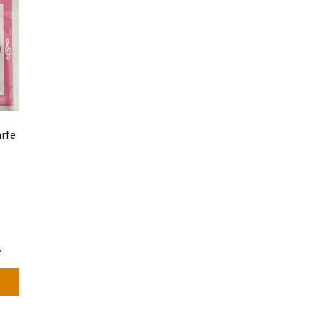
rfe
e