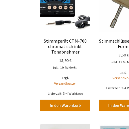
Stimmgerät CTM-700
Stimmschlüssel
chromatisch inkl.
Form
Tonabnehmer
8,50
€
15,90
€
inkl. 19 % 
inkl. 19 % MwSt.
zzgl.
zzgl.
Versandko
Versandkosten
Lieferzeit:
3-4 
Lieferzeit:
3-4 Werktage
In den Warenkorb
In den War
Dieses