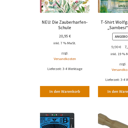
NEU: Die Zauberharfen-
T-Shirt Wolf
Schule
„Sambesi“ 
20,95
€
ANGEBO
inkl. 7 % MwSt.
Urs
9,90
€
7
Pre
zzgl.
inkl. 19 % 
Versandkosten
war
zzgl.
9,9
Lieferzeit:
3-4 Werktage
Versandko
Lieferzeit:
3-4 
In den Warenkorb
In den War