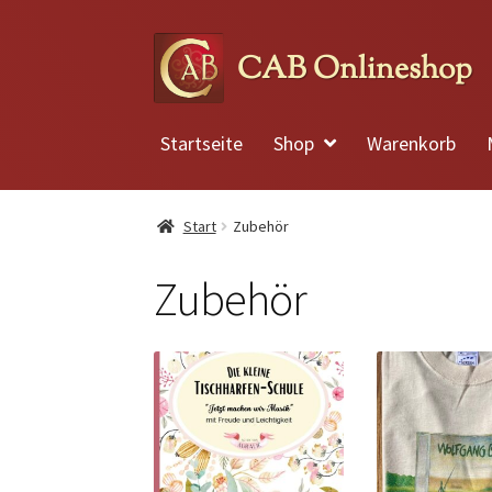
Zur
Zum
CAB Onlineshop
Navigation
Inhalt
springen
springen
Startseite
Shop
Warenkorb
Start
Zubehör
Zubehör