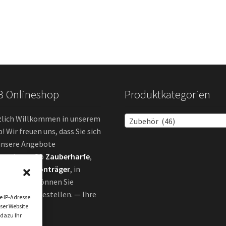
B Onlineshop
Produktkategorien
zlich Willkommen in unserem
Zubehör (46)
! Wir freuen uns, dass Sie sich
unsere Angebote
ressieren. Ob
Zauberharfe
,
ehör
oder
Tonträger
, in
erem Shop können Sie
em online bestellen. — Ihre
e IP-Adresse
lie Spindler
ser Website
 dazu Ihr