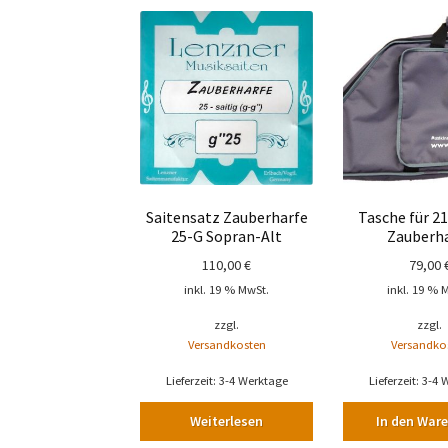
Saitensatz Zauberharfe
Tasche für 21
25-G Sopran-Alt
Zauberh
110,00
€
79,00
inkl. 19 % MwSt.
inkl. 19 % 
zzgl.
zzgl.
Versandkosten
Versandko
Lieferzeit:
3-4 Werktage
Lieferzeit:
3-4 
Weiterlesen
In den War