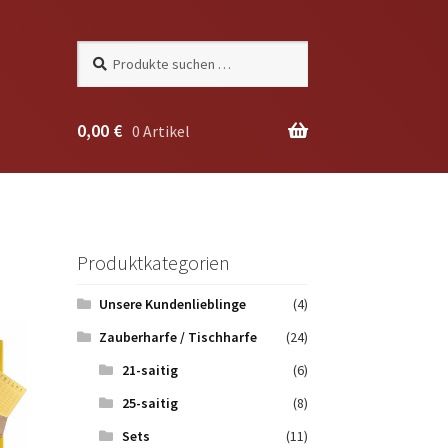
Suchen
Suchen
nach:
0,00
€
0 Artikel
Produktkategorien
Unsere Kundenlieblinge
(4)
Zauberharfe / Tischharfe
(24)
21-saitig
(6)
25-saitig
(8)
Sets
(11)