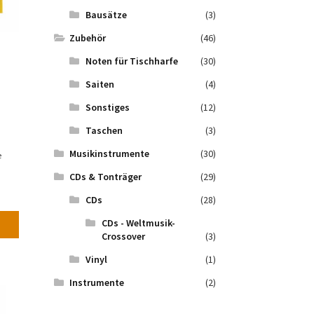
Bausätze
(3)
Zubehör
(46)
Noten für Tischharfe
(30)
Saiten
(4)
Sonstiges
(12)
Taschen
(3)
Musikinstrumente
(30)
e
CDs & Tonträger
(29)
CDs
(28)
CDs - Weltmusik-
Crossover
(3)
Vinyl
(1)
Instrumente
(2)