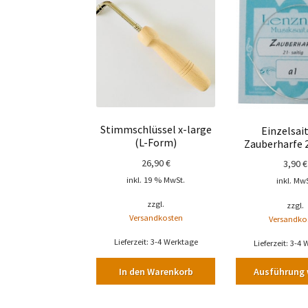
Produkt
weist
mehrere
Varianten
auf.
Die
Optionen
können
Stimmschlüssel x-large
Einzelsait
auf
(L-Form)
Zauberharfe 2
der
Produktseite
26,90
€
3,90
€
gewählt
inkl. 19 % MwSt.
inkl. MwS
werden
zzgl.
zzgl.
Versandkosten
Versandko
Lieferzeit:
3-4 Werktage
Lieferzeit:
3-4 
In den Warenkorb
Ausführung 