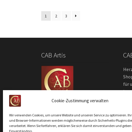
1
2
3
CAB Artis
CA
Her
Shop
für 
inte
Zub
Cookie-Zustimmung verwalten
uns
© CAB Artis
bequ
Wir verwenden Cookies, um unsere Website und unseren Service zu optimieren. Ihr
Fami
und Browser-Informationen werden möglicherweise durch Sicherheits-Plugins die
verarbeitet. Wenn Sie fortfahren, erklären Sie sich damit einverstanden und geben
Einverständnis.