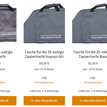
-saitige
Tasche für die 25-saitige
Tasche für die 25-sai
arfe
Zauberharfe Sopran-Alt
Zauberharfe Bas
€
89,00
€
95,00
€
MwSt.
inkl. 19 % MwSt.
inkl. 19 % MwSt.
zzgl.
zzgl.
sten
Versandkosten
Versandkosten
Werktage
Lieferzeit:
3-4 Werktage
Lieferzeit:
3-4 Werktag
enkorb
In den Warenkorb
In den Warenkorb