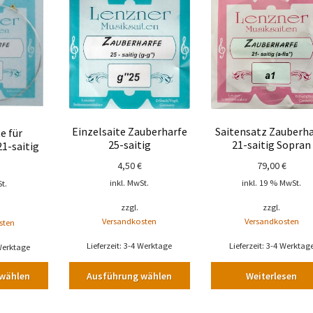
Produkt
weist
mehrere
Varianten
auf.
Die
Optionen
können
Einzelsaite Zauberharfe
Saitensatz Zauberha
e für
auf
25-saitig
21-saitig Sopran
1-saitig
der
Produktseite
4,50
€
79,00
€
gewählt
inkl. MwSt.
inkl. 19 % MwSt.
t.
werden
zzgl.
zzgl.
Versandkosten
Versandkosten
sten
Lieferzeit:
3-4 Werktage
Lieferzeit:
3-4 Werktag
Werktage
wählen
Ausführung wählen
Weiterlesen