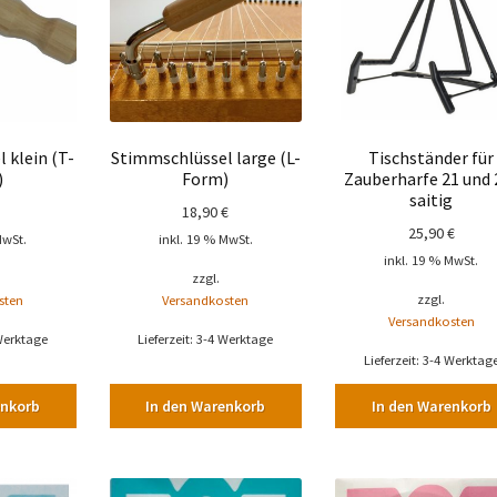
 klein (T-
Stimmschlüssel large (L-
Tischständer für
)
Form)
Zauberharfe 21 und 
saitig
18,90
€
25,90
€
MwSt.
inkl. 19 % MwSt.
inkl. 19 % MwSt.
zzgl.
zzgl.
sten
Versandkosten
Versandkosten
Werktage
Lieferzeit:
3-4 Werktage
Lieferzeit:
3-4 Werktag
enkorb
In den Warenkorb
In den Warenkorb
Dieses