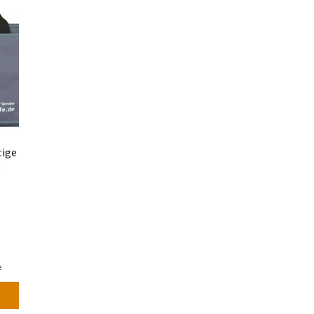
tige
s
e